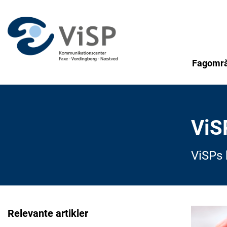
Fagomr
ViS
ViSPs 
Relevante artikler