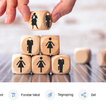
Tegnsprog
int
Forstør tekst
Del