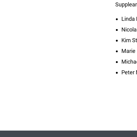
Supplean
Linda
Nicol
Kim S
Marie
Micha
Peter