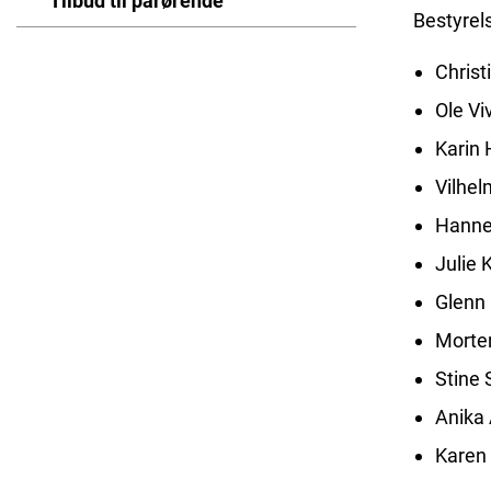
Tilbud til pårørende
Bestyrel
Chris
Ole V
Karin
Vilhel
Hanne
Julie
Glenn
Morte
Stine 
Anika 
Karen 