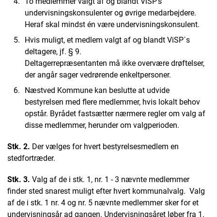
To medlemmer valgt af og blandt ViSP's
undervisningskonsulenter og øvrige medarbejdere.
Heraf skal mindst én være undervisningskonsulent.
Hvis muligt, et medlem valgt af og blandt ViSP´s
deltagere, jf. § 9.
Deltagerrepræsentanten må ikke overvære drøftelser,
der angår sager vedrørende enkeltpersoner.
Næstved Kommune kan beslutte at udvide
bestyrelsen med flere medlemmer, hvis lokalt behov
opstår. Byrådet fastsætter nærmere regler om valg af
disse medlemmer, herunder om valgperioden.
Stk. 2.
Der vælges for hvert bestyrelsesmedlem en
stedfortræder.
Stk. 3.
Valg af de i stk. 1, nr. 1 - 3 nævnte medlemmer
finder sted snarest muligt efter hvert kommunalvalg. Valg
af de i stk. 1 nr. 4 og nr. 5 nævnte medlemmer sker for et
undervisningsår ad gangen. Undervisningsåret løber fra 1.