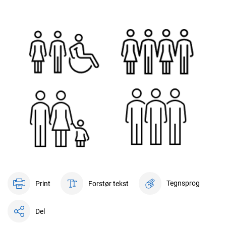
Tegnsprog
Print
Forstør tekst
Del