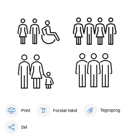
Tegnsprog
Print
Forstør tekst
Del