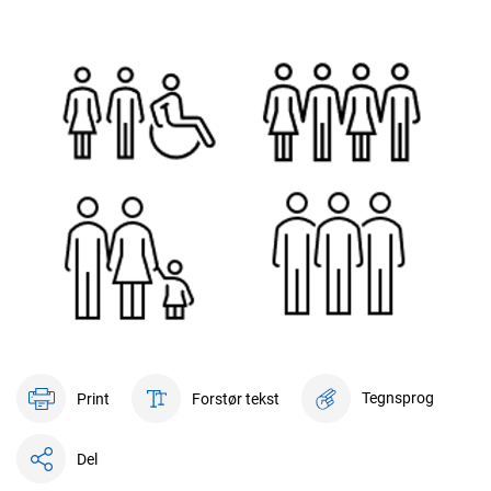
Tegnsprog
Print
Forstør tekst
Del